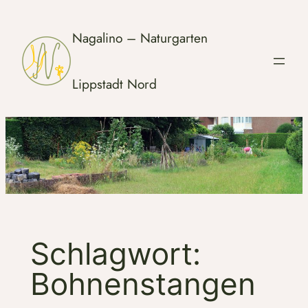
Zum
Inhalt
Nagalino – Naturgarten
springen
Lippstadt Nord
Schlagwort:
Bohnenstangen